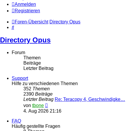
Anmelden
Registrieren
Foren-Übersicht
Directory Opus
Suche
Directory Opus
Forum
Themen
Beiträge
Letzter Beitrag
Support
Hilfe zu verschiedenen Themen
352
Themen
2390
Beiträge
Letzter Beitrag
Re: Teracopy 4, Geschwindigke…
Neuester
von
tbone
Beitrag
4. Aug 2026 21:16
FAQ
Häufig gestellte Fragen